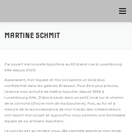
Aller
au
Menu
contenu
CHARIVAI.LU | LËTZEBUERGER CHARIVARI
MARTINE SCHMIT
J’ai ouvert ma nouvelle bijouterie au 40 Grand-rue à Luxembourg-
Ville depuis 2023.
Auparavant, mon équipe et moi occupions un local plus
confidentiel dans les galeries Brasseur. Pour être plus précise,
j’exerce mon activité de maître-bijoutier depuis 1999 à
Luxembourg-Ville. D’abord seule dans un petit local sur le chemin
de la corniche (d’où le nom de ma bijouterie). Puis, au fur et à
mesure de la reconnaissance de mon travail, des collaborateurs
ont rejoint mon projet et aujourd’hui nous sommes une formidable
équipe de six artisans-bijoutiers.
Le succès est au rendez-vous. Ma clientèle apprécie mon style,